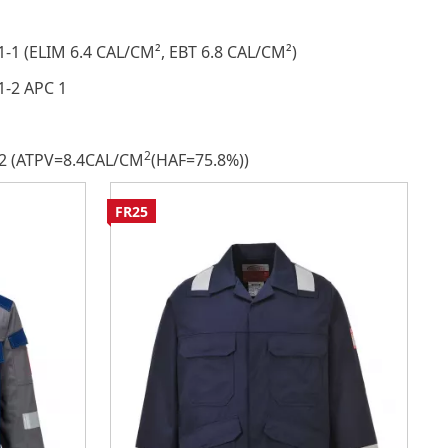
1-1 (ELIM 6.4 CAL/CM², EBT 6.8 CAL/CM²)
1-2 APC 1
2
2 (ATPV=8.4CAL/CM
(HAF=75.8%))
FR25
F