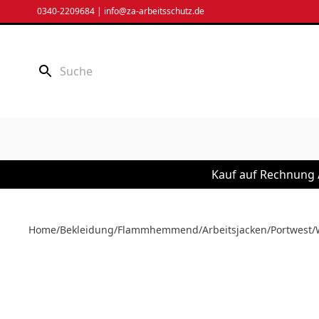
Zum
0340-2209684
|
info@za-arbeitsschutz.de
Inhalt
springen
Kauf auf Rechnung /
Home
/
Bekleidung
/
Flammhemmend
/
Arbeitsjacken
/
Portwest
/