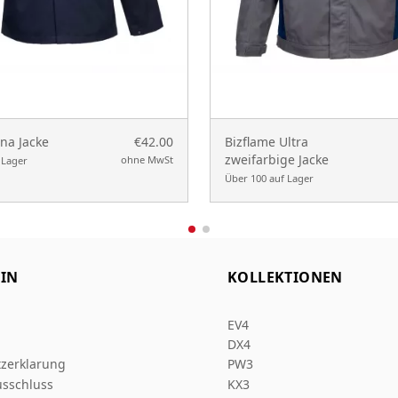
na Jacke
€42.00
Bizflame Ultra
zweifarbige Jacke
ohne MwSt
 Lager
Über 100 auf Lager
IN
KOLLEKTIONEN
EV4
DX4
zerklarung
PW3
sschluss
KX3