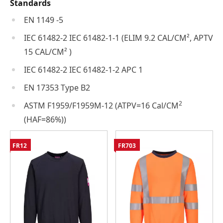
Standards
EN 1149 -5
IEC 61482-2 IEC 61482-1-1 (ELIM 9.2 CAL/CM², APTV
15 CAL/CM² )
IEC 61482-2 IEC 61482-1-2 APC 1
EN 17353 Type B2
2
ASTM F1959/F1959M-12 (ATPV=16 Cal/CM
(HAF=86%))
FR12
FR703