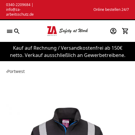
Zum
0340-2209684
|
info@za-
Online bestellen 24/7
Inhalt
arbeitsschutz.de
springen
Kauf auf Rechnung / Versandkostenfrei ab 150€
netto. Verkauf ausschließlich an Gewerbetreibene.
‹
Portwest