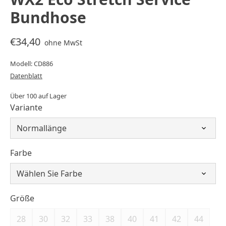
Bundhose
€34,40
ohne MwSt
Modell: CD886
Datenblatt
Über 100 auf Lager
Variante
Farbe
Größe
28
30
32
33
38
40
41
42
44