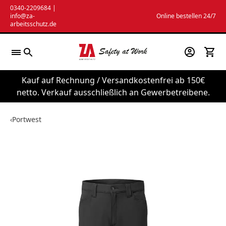
Zum
0340-2209684
|
info@za-
Online bestellen 24/7
Inhalt
arbeitsschutz.de
springen
Kauf auf Rechnung / Versandkostenfrei ab 150€
netto. Verkauf ausschließlich an Gewerbetreibene.
‹
Portwest