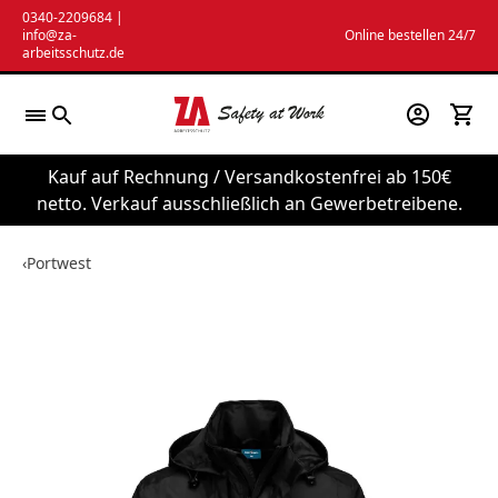
Zum
0340-2209684
|
info@za-
Online bestellen 24/7
Inhalt
arbeitsschutz.de
springen
Kauf auf Rechnung / Versandkostenfrei ab 150€
netto. Verkauf ausschließlich an Gewerbetreibene.
‹
Portwest