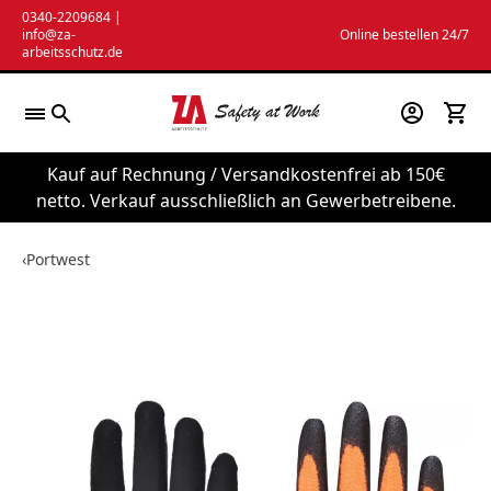
Zum
0340-2209684
|
info@za-
Online bestellen 24/7
Inhalt
arbeitsschutz.de
springen
Kauf auf Rechnung / Versandkostenfrei ab 150€
netto. Verkauf ausschließlich an Gewerbetreibene.
‹
Portwest