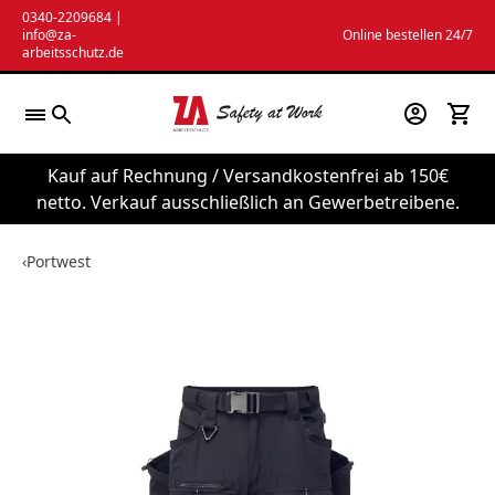
Zum
0340-2209684
|
info@za-
Online bestellen 24/7
Inhalt
arbeitsschutz.de
springen
Kauf auf Rechnung / Versandkostenfrei ab 150€
netto. Verkauf ausschließlich an Gewerbetreibene.
‹
Portwest