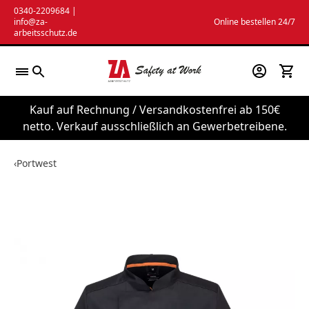
Zum
0340-2209684
|
info@za-
Online bestellen 24/7
Inhalt
arbeitsschutz.de
springen
Kauf auf Rechnung / Versandkostenfrei ab 150€
netto. Verkauf ausschließlich an Gewerbetreibene.
‹
Portwest