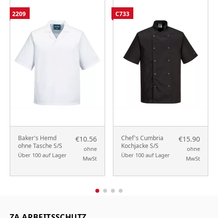
2209
C733
Baker's Hemd
Chef's Cumbria
€10.56
€15.90
ohne Tasche S/S
Kochjacke S/S
ohne
ohne
Über 100 auf Lager
Über 100 auf Lager
MwSt
MwSt
ZA ARBEITSSCHUTZ