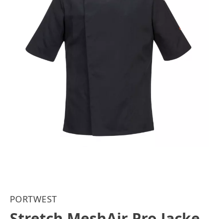
PORTWEST
Stretch MeshAir Pro Jacke,