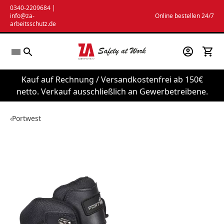
Zum
0340-2209684
|
info@za-
Online bestellen 24/7
Inhalt
arbeitsschutz.de
springen
Kauf auf Rechnung / Versandkostenfrei ab 150€
netto. Verkauf ausschließlich an Gewerbetreibene.
‹
Portwest