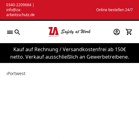
Zum
0340-2209684
|
info@za-
Online bestellen 24/7
Inhalt
arbeitsschutz.de
springen
Kauf auf Rechnung / Versandkostenfrei ab 150€
netto. Verkauf ausschließlich an Gewerbetreibene.
‹
Portwest