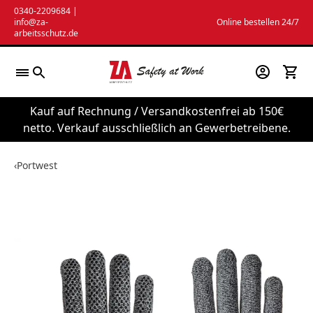
Zum
0340-2209684
|
info@za-
Online bestellen 24/7
Inhalt
arbeitsschutz.de
springen
Kauf auf Rechnung / Versandkostenfrei ab 150€
netto. Verkauf ausschließlich an Gewerbetreibene.
‹
Portwest