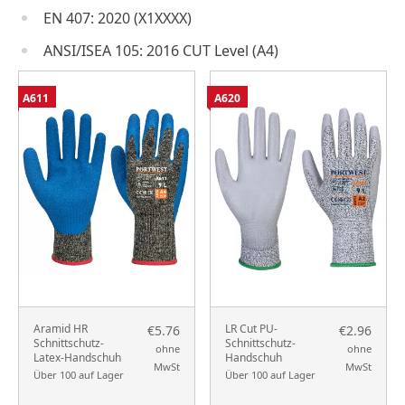
EN 407: 2020 (X1XXXX)
ANSI/ISEA 105: 2016 CUT Level (A4)
A611
A620
Aramid HR
LR Cut PU-
€5.76
€2.96
Schnittschutz-
Schnittschutz-
ohne
ohne
Latex-Handschuh
Handschuh
MwSt
MwSt
Über 100 auf Lager
Über 100 auf Lager