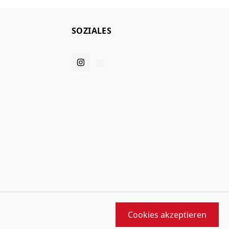
SOZIALES
Cookies akzeptieren
orfen und gebaut von
MMD
angetrieben von