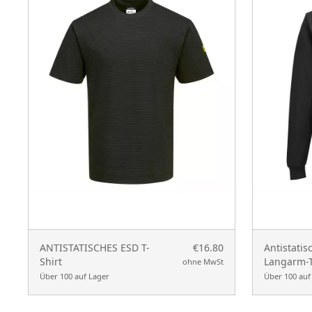
ANTISTATISCHES ESD T-
€16.80
Antistatis
Shirt
Langarm-T
ohne MwSt
Über 100 auf Lager
Über 100 auf