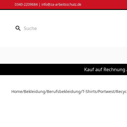
Zum
0340-2209684
|
info@za-arbeitsschutz.de
Inhalt
springen
Kauf auf Rechnung /
Home
/
Bekleidung
/
Berufsbekleidung
/
T-Shirts
/
Portwest
/
Recyc