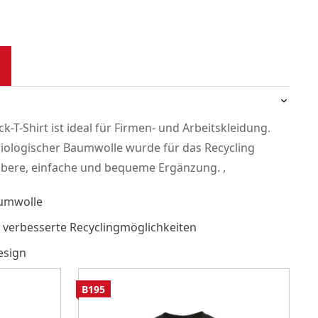
k-T-Shirt ist ideal für Firmen- und Arbeitskleidung.
biologischer Baumwolle wurde für das Recycling
aubere, einfache und bequeme Ergänzung. ,
aumwolle
 verbesserte Recyclingmöglichkeiten
esign
B195
B