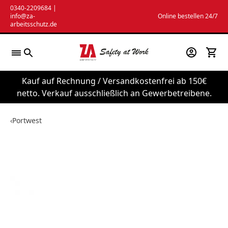
Zum
0340-2209684
|
info@za-
Online bestellen 24/7
Inhalt
arbeitsschutz.de
springen
Kauf auf Rechnung / Versandkostenfrei ab 150€
netto. Verkauf ausschließlich an Gewerbetreibene.
‹
Portwest