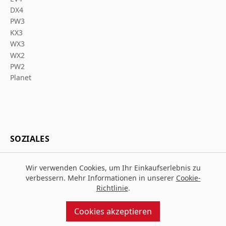
DX4
PW3
KX3
WX3
WX2
PW2
Planet
SOZIALES
Wir verwenden Cookies, um Ihr Einkaufserlebnis zu
verbessern. Mehr Informationen in unserer
Cookie-
Richtlinie
.
© 2026 Za Arbeitsschutz
Entworfen und gebaut von
MMD
Cookies akzeptieren
angetrieben von