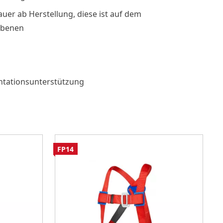
auer ab Herstellung, diese ist auf dem
ebenen
ntationsunterstützung
FP14
F