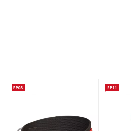
FP08
FP11