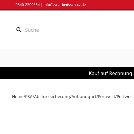
Zum
0340-2209684
|
info@za-arbeitsschutz.de
Inhalt
springen
Kauf auf Rechnung /
Home
/
PSA
/
Absturzsicherung
/
Auffanggurt
/
Portwest
/
Portwest