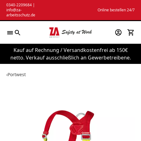
Zum
0340-2209684
|
info@za-
Online bestellen 24/7
Inhalt
arbeitsschutz.de
springen
Kauf auf Rechnung / Versandkostenfrei ab 150€
netto. Verkauf ausschließlich an Gewerbetreibene.
‹
Portwest