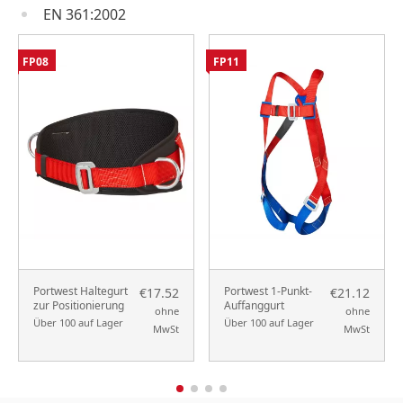
EN 361:2002
FP08
FP11
Portwest Haltegurt
Portwest 1-Punkt-
€17.52
€21.12
zur Positionierung
Auffanggurt
ohne
ohne
Über 100 auf Lager
Über 100 auf Lager
MwSt
MwSt