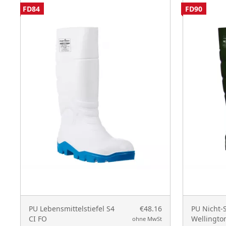
FD84
FD90
PU Lebensmittelstiefel S4
€48.16
PU Nicht-S
CI FO
Wellingto
ohne MwSt