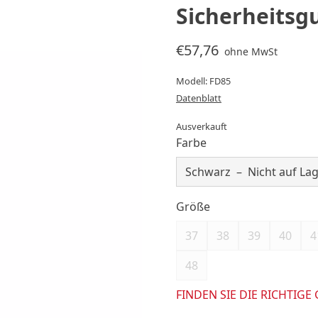
Sicherheitsg
€57,76
ohne MwSt
Modell: FD85
Datenblatt
Ausverkauft
Farbe
Größe
37
38
39
40
4
48
FINDEN SIE DIE RICHTIGE