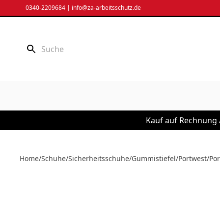
Zum
0340-2209684
|
info@za-arbeitsschutz.de
Inhalt
springen
Kauf auf Rechnung /
Home
/
Schuhe
/
Sicherheitsschuhe
/
Gummistiefel
/
Portwest
/
Por