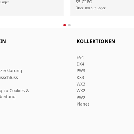
S5 CI FO
 Lager
Über 100 auf Lager
IN
KOLLEKTIONEN
EV4
DX4
zerklarung
PW3
sschluss
KX3
WX3
ng zu Cookies &
WX2
beitung
PW2
Planet