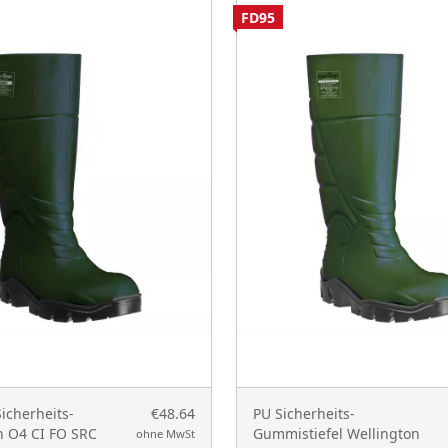
FD95
icherheits-
€48.64
PU Sicherheits-
n O4 CI FO SRC
Gummistiefel Wellington
ohne MwSt