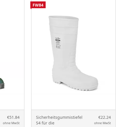
FW84
F
€51.84
Sicherheitsgummistiefel
€22.24
S4 für die
ohne MwSt
ohne MwSt