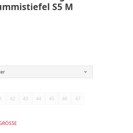
ummistiefel S5 M
1
42
43
44
45
46
47
 GRÖSSE