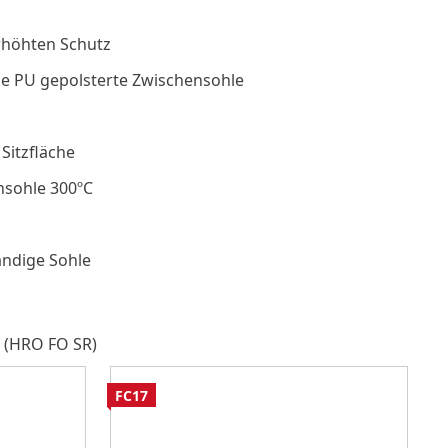
rhöhten Schutz
che PU gepolsterte Zwischensohle
Sitzfläche
nsohle 300ºC
ändige Sohle
 (HRO FO SR)
FC17
F