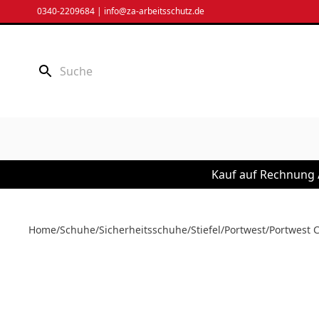
Zum
0340-2209684
|
info@za-arbeitsschutz.de
Inhalt
springen
Kauf auf Rechnung /
Home
/
Schuhe
/
Sicherheitsschuhe
/
Stiefel
/
Portwest
/
Portwest C