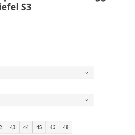
iefel S3
2
43
44
45
46
48