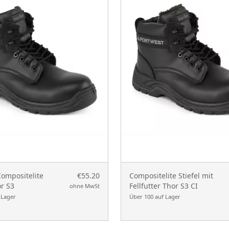
Compositelite
€55.20
Compositelite Stiefel mit
or S3
Fellfutter Thor S3 CI
ohne MwSt
 Lager
Über 100 auf Lager