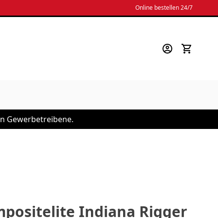
Online bestellen 24/7
 an Gewerbetreibene.
positelite Indiana Rigger