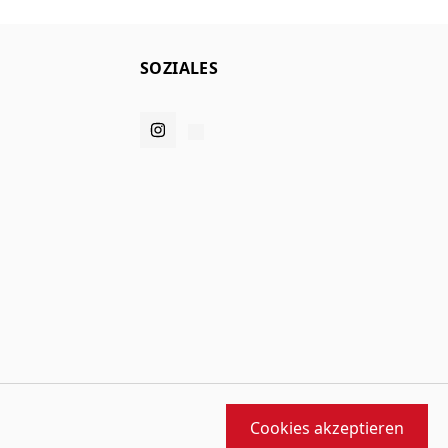
SOZIALES
Cookies akzeptieren
orfen und gebaut von
MMD
angetrieben von