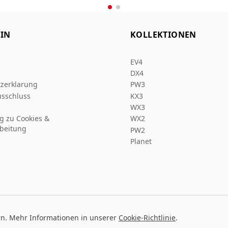
IN
KOLLEKTIONEN
EV4
DX4
zerklarung
PW3
sschluss
KX3
WX3
ng zu Cookies &
WX2
beitung
PW2
Planet
rn. Mehr Informationen in unserer
Cookie-Richtlinie
.
Entw