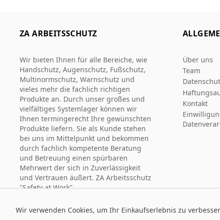
ZA ARBEITSSCHUTZ
ALLGEME
Wir bieten Ihnen für alle Bereiche, wie
Über uns
Handschutz, Augenschutz, Fußschutz,
Team
Multinormschutz, Warnschutz und
Datenschut
vieles mehr die fachlich richtigen
Haftungsau
Produkte an. Durch unser großes und
Kontakt
vielfältiges Systemlager können wir
Einwilligu
Ihnen termingerecht Ihre gewünschten
Datenverar
Produkte liefern. Sie als Kunde stehen
bei uns im Mittelpunkt und bekommen
durch fachlich kompetente Beratung
und Betreuung einen spürbaren
Mehrwert der sich in Zuverlässigkeit
und Vertrauen äußert. ZA Arbeitsschutz
"Safety at Work".
Wir verwenden Cookies, um Ihr Einkaufserlebnis zu verbesse
© 2026 Za Arbeitsschutz