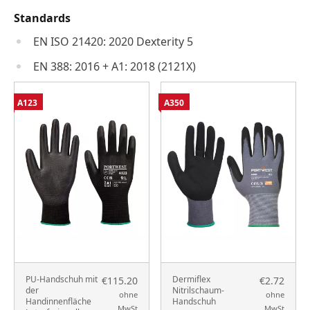
Standards
EN ISO 21420: 2020 Dexterity 5
EN 388: 2016 + A1: 2018 (2121X)
A123
A350
PU-Handschuh mit
Dermiflex
€115.20
€2.72
der
Nitrilschaum-
ohne
ohne
Handinnenfläche
Handschuh
MwSt
MwSt