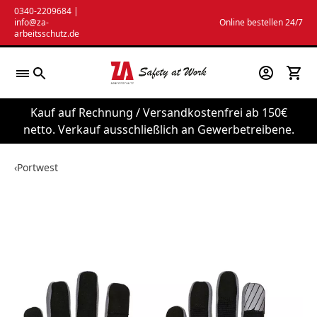
Zum
0340-2209684
|
info@za-
Online bestellen 24/7
Inhalt
arbeitsschutz.de
springen
Kauf auf Rechnung / Versandkostenfrei ab 150€
netto. Verkauf ausschließlich an Gewerbetreibene.
‹
Portwest