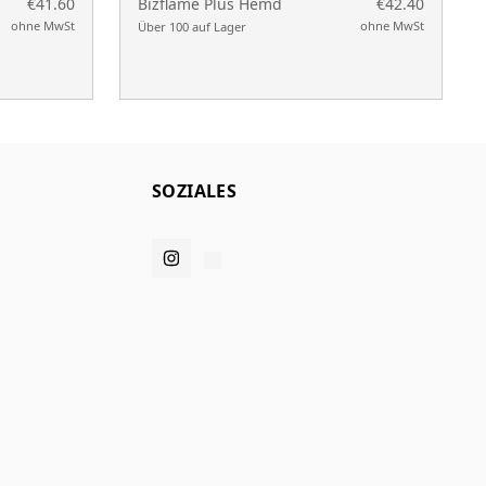
€41.60
Bizflame Plus Hemd
€42.40
ohne MwSt
ohne MwSt
Über 100 auf Lager
SOZIALES