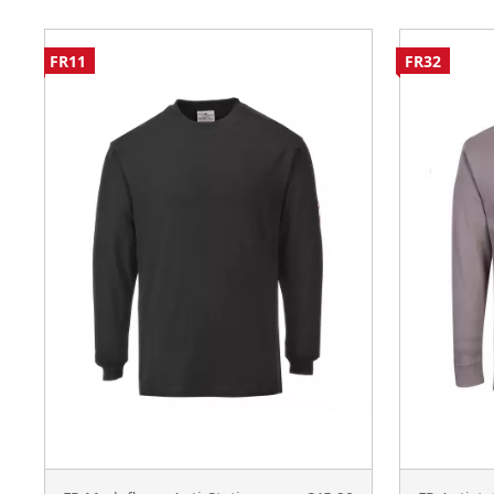
FR11
FR32