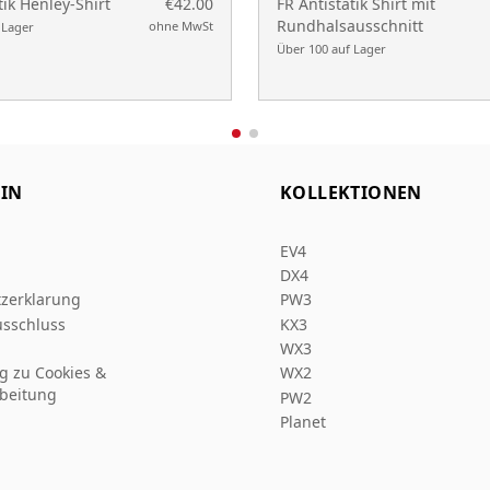
tik Henley-Shirt
€42.00
FR Antistatik Shirt mit
Rundhalsausschnitt
ohne MwSt
 Lager
Über 100 auf Lager
IN
KOLLEKTIONEN
EV4
DX4
zerklarung
PW3
sschluss
KX3
WX3
ng zu Cookies &
WX2
beitung
PW2
Planet