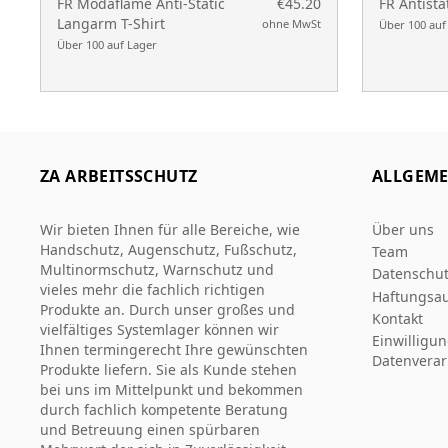
FR Modaflame Anti-Static
€45.20
FR Antista
Langarm T-Shirt
ohne MwSt
Über 100 auf
Über 100 auf Lager
ZA ARBEITSSCHUTZ
ALLGEME
Wir bieten Ihnen für alle Bereiche, wie
Über uns
Handschutz, Augenschutz, Fußschutz,
Team
Multinormschutz, Warnschutz und
Datenschut
vieles mehr die fachlich richtigen
Haftungsau
Produkte an. Durch unser großes und
Kontakt
vielfältiges Systemlager können wir
Einwilligu
Ihnen termingerecht Ihre gewünschten
Datenverar
Produkte liefern. Sie als Kunde stehen
bei uns im Mittelpunkt und bekommen
durch fachlich kompetente Beratung
und Betreuung einen spürbaren