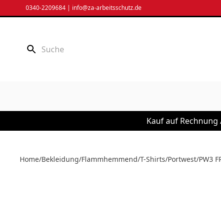
Zum
0340-2209684
|
info@za-arbeitsschutz.de
Inhalt
springen
Kauf auf Rechnung /
Home
/
Bekleidung
/
Flammhemmend
/
T-Shirts
/
Portwest
/
PW3 FR