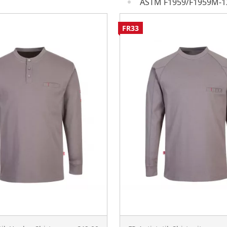
ASTM F1959/F1959M-12
FR33