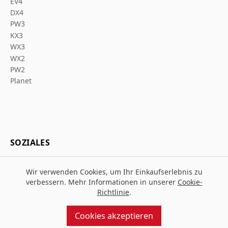
EV4
DX4
PW3
KX3
WX3
WX2
PW2
Planet
SOZIALES
Wir verwenden Cookies, um Ihr Einkaufserlebnis zu
verbessern. Mehr Informationen in unserer
Cookie-
Richtlinie
.
© 2026 Za Arbeitsschutz
Entworfen und gebaut von
MMD
Cookies akzeptieren
angetrieben von