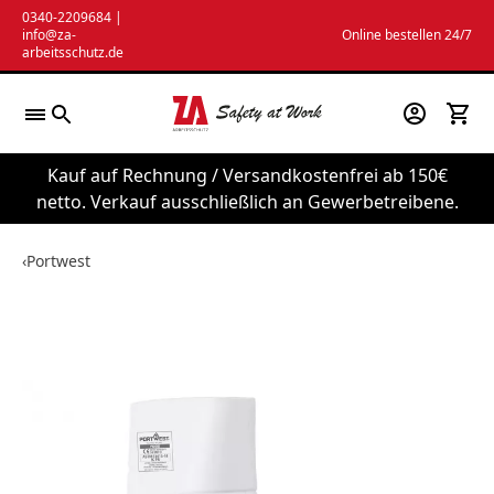
Zum
0340-2209684
|
info@za-
Online bestellen 24/7
Inhalt
arbeitsschutz.de
springen
Kauf auf Rechnung / Versandkostenfrei ab 150€
netto. Verkauf ausschließlich an Gewerbetreibene.
‹
Portwest