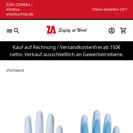
Zum
0340-2209684
|
info@za-
Online bestellen 24/7
Inhalt
arbeitsschutz.de
springen
Kauf auf Rechnung / Versandkostenfrei ab 150€
netto. Verkauf ausschließlich an Gewerbetreibene.
‹
Portwest