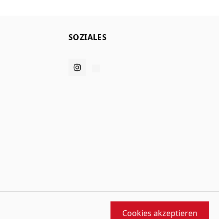
SOZIALES
Cookies akzeptieren
orfen und gebaut von
MMD
angetrieben von