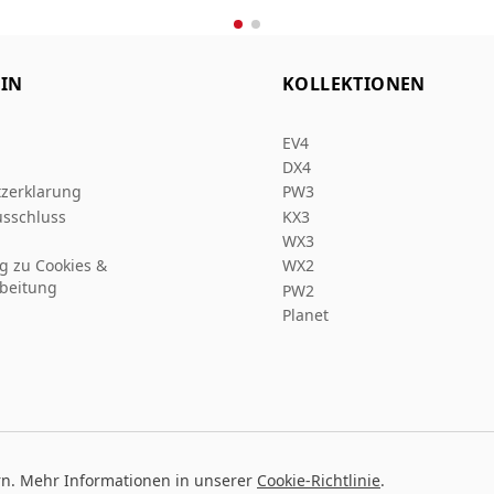
IN
KOLLEKTIONEN
EV4
DX4
zerklarung
PW3
sschluss
KX3
WX3
ng zu Cookies &
WX2
beitung
PW2
Planet
rn. Mehr Informationen in unserer
Cookie-Richtlinie
.
Entw