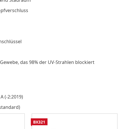
chend Stauraum
pfverschluss
nschlüssel
s Gewebe, das 98% der UV-Strahlen blockiert
A (-2:2019)
standard)
BX321
C