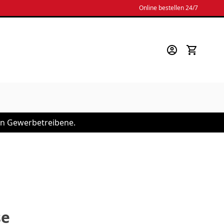
Online bestellen 24/7
 an Gewerbetreibene.
se