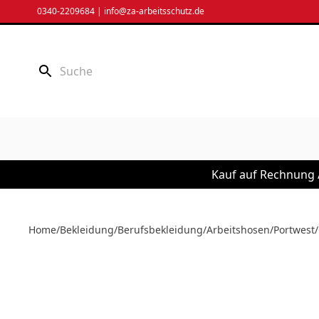
Zum
0340-2209684
|
info@za-arbeitsschutz.de
Inhalt
springen
Kauf auf Rechnung /
Home
/
Bekleidung
/
Berufsbekleidung
/
Arbeitshosen
/
Portwest
/