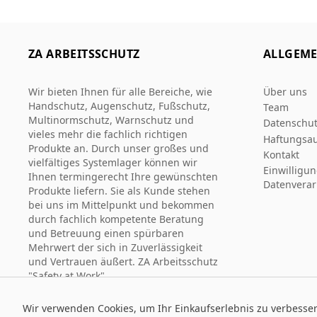
ZA ARBEITSSCHUTZ
ALLGEME
Wir bieten Ihnen für alle Bereiche, wie
Über uns
Handschutz, Augenschutz, Fußschutz,
Team
Multinormschutz, Warnschutz und
Datenschut
vieles mehr die fachlich richtigen
Haftungsau
Produkte an. Durch unser großes und
Kontakt
vielfältiges Systemlager können wir
Einwilligu
Ihnen termingerecht Ihre gewünschten
Datenverar
Produkte liefern. Sie als Kunde stehen
bei uns im Mittelpunkt und bekommen
durch fachlich kompetente Beratung
und Betreuung einen spürbaren
Mehrwert der sich in Zuverlässigkeit
und Vertrauen äußert. ZA Arbeitsschutz
"Safety at Work".
Wir verwenden Cookies, um Ihr Einkaufserlebnis zu verbesse
© 2026 Za Arbeitsschutz