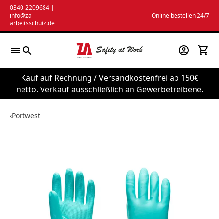
Zum
0340-2209684
|
info@za-
Online bestellen 24/7
Inhalt
arbeitsschutz.de
springen
Kauf auf Rechnung / Versandkostenfrei ab 150€
netto. Verkauf ausschließlich an Gewerbetreibene.
‹
Portwest