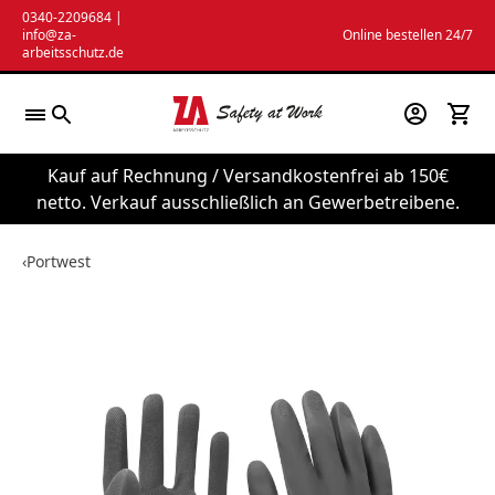
Zum
0340-2209684
|
info@za-
Online bestellen 24/7
Inhalt
arbeitsschutz.de
springen
Kauf auf Rechnung / Versandkostenfrei ab 150€
netto. Verkauf ausschließlich an Gewerbetreibene.
‹
Portwest