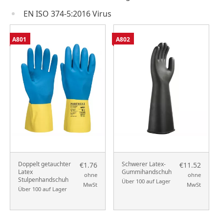
EN ISO 374-5:2016 Virus
A801
A802
Doppelt getauchter
Schwerer Latex-
€1.76
€11.52
Latex
Gummihandschuh
ohne
ohne
Stulpenhandschuh
Über 100 auf Lager
MwSt
MwSt
Über 100 auf Lager