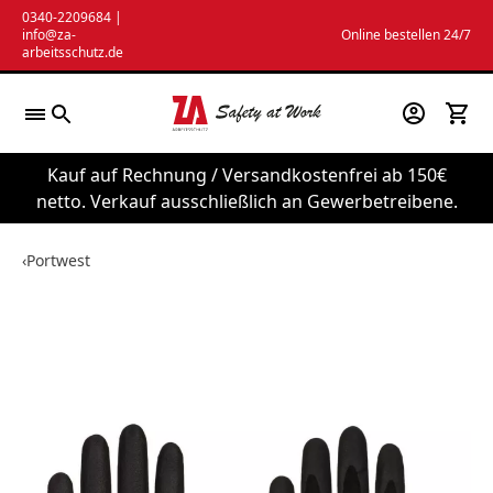
Zum
0340-2209684
|
info@za-
Online bestellen 24/7
Inhalt
arbeitsschutz.de
springen
Kauf auf Rechnung / Versandkostenfrei ab 150€
netto. Verkauf ausschließlich an Gewerbetreibene.
‹
Portwest