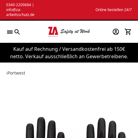
Zum
0340-2209684
|
info@za-
Online bestellen 24/7
Inhalt
arbeitsschutz.de
springen
Kauf auf Rechnung / Versandkostenfrei ab 150€
netto. Verkauf ausschließlich an Gewerbetreibene.
‹
Portwest