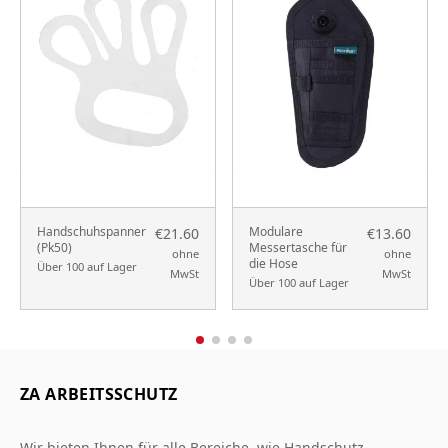
Handschuhspanner
Modulare
€21.60
€13.60
(Pk50)
Messertasche für
ohne
ohne
die Hose
Über 100 auf Lager
MwSt
MwSt
Über 100 auf Lager
ZA ARBEITSSCHUTZ
Wir bieten Ihnen für alle Bereiche, wie Handschutz,