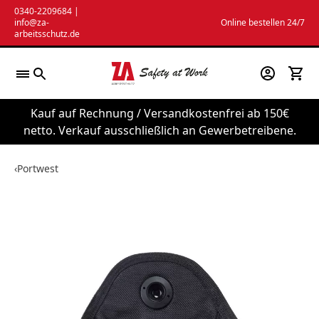
Zum
0340-2209684
|
info@za-
Online bestellen 24/7
Inhalt
arbeitsschutz.de
springen
Kauf auf Rechnung / Versandkostenfrei ab 150€
netto. Verkauf ausschließlich an Gewerbetreibene.
‹
Portwest