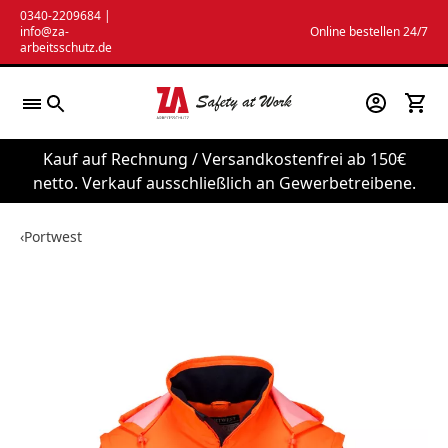
Zum
0340-2209684
|
info@za-
Online bestellen 24/7
Inhalt
arbeitsschutz.de
springen
Kauf auf Rechnung / Versandkostenfrei ab 150€
netto. Verkauf ausschließlich an Gewerbetreibene.
‹
Portwest