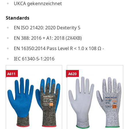
UKCA gekennzeichnet
Standards
EN ISO 21420: 2020 Dexterity 5
EN 388: 2016 + A1: 2018 (2X4XB)
EN 16350:2014 Pass Level R < 1.0 x 108 Ω -
IEC 61340-5-1:2016
A611
A620