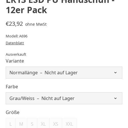
12er Pack
€23,92
ohne MwSt
Modell: A696
Datenblatt
Ausverkauft
Variante
Farbe
Größe
L
M
S
XL
XS
XXL