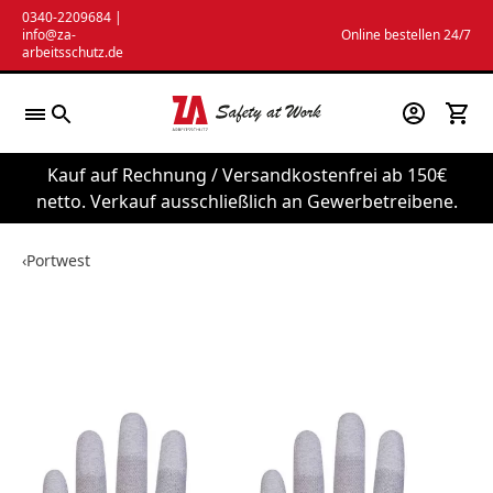
Zum
0340-2209684
|
info@za-
Online bestellen 24/7
Inhalt
arbeitsschutz.de
springen
Kauf auf Rechnung / Versandkostenfrei ab 150€
netto. Verkauf ausschließlich an Gewerbetreibene.
‹
Portwest