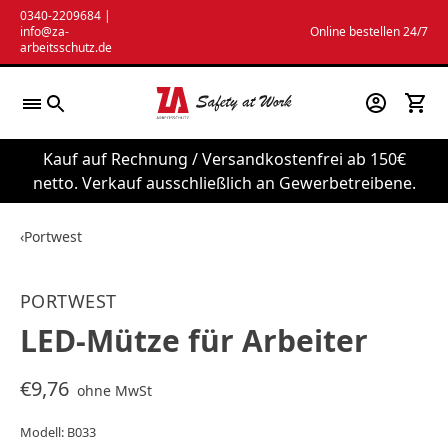
Zum
0340-2209684
|
info@za-
Online bestellen 24/7
Inhalt
arbeitsschutz.de
springen
Kauf auf Rechnung / Versandkostenfrei ab 150€
netto. Verkauf ausschließlich an Gewerbetreibene.
‹
Portwest
PORTWEST
LED-Mütze für Arbeiter
€9,76
ohne MwSt
Modell: B033