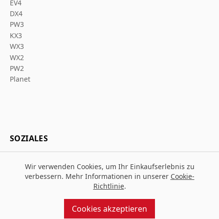
EV4
DX4
PW3
KX3
WX3
WX2
PW2
Planet
SOZIALES
Wir verwenden Cookies, um Ihr Einkaufserlebnis zu
verbessern. Mehr Informationen in unserer
Cookie-
Richtlinie
.
© 2026 Za Arbeitsschutz
Entworfen und gebaut von
MMD
Cookies akzeptieren
angetrieben von