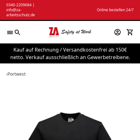
Zum
0340-2209684
|
info@za-
Online bestellen 24/7
Inhalt
arbeitsschutz.de
springen
Kauf auf Rechnung / Versandkostenfrei ab 150€
netto. Verkauf ausschließlich an Gewerbetreibene.
‹
Portwest