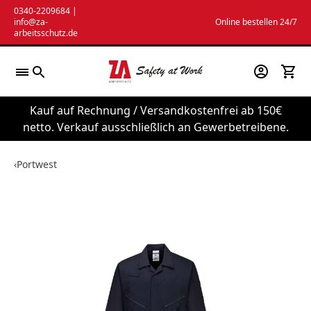
Zum
0340-2209684
|
info@za-
Online bestellen 24/7
Inhalt
arbeitsschutz.de
springen
Kauf auf Rechnung / Versandkostenfrei ab 150€
netto. Verkauf ausschließlich an Gewerbetreibene.
‹
Portwest