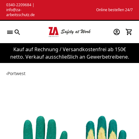
Zum
0340-2209684
|
info@za-
Online bestellen 24/7
Inhalt
arbeitsschutz.de
springen
Kauf auf Rechnung / Versandkostenfrei ab 150€
netto. Verkauf ausschließlich an Gewerbetreibene.
‹
Portwest