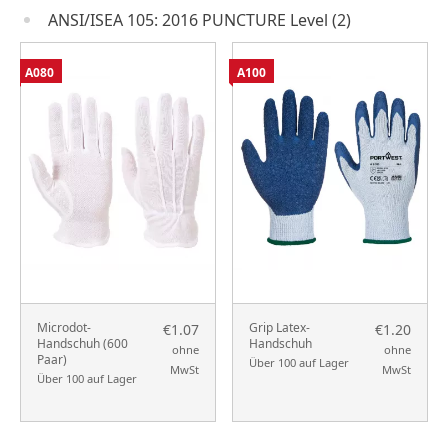
ANSI/ISEA 105: 2016 PUNCTURE Level (2)
A080
A100
Microdot-
Grip Latex-
€1.07
€1.20
Handschuh (600
Handschuh
ohne
ohne
Paar)
Über 100 auf Lager
MwSt
MwSt
Über 100 auf Lager