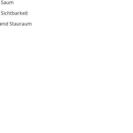
m Saum
 Sichtbarkeit
chend Stauraum