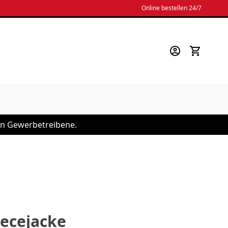
Online bestellen 24/7
 an Gewerbetreibene.
eecejacke