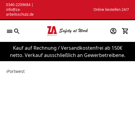
Zum
0340-2209684
|
info@za-
Online bestellen 24/7
Inhalt
arbeitsschutz.de
springen
Kauf auf Rechnung / Versandkostenfrei ab 150€
netto. Verkauf ausschließlich an Gewerbetreibene.
‹
Portwest