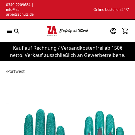
Zum
0340-2209684
|
info@za-
Online bestellen 24/7
Inhalt
arbeitsschutz.de
springen
Kauf auf Rechnung / Versandkostenfrei ab 150€
netto. Verkauf ausschließlich an Gewerbetreibene.
‹
Portwest