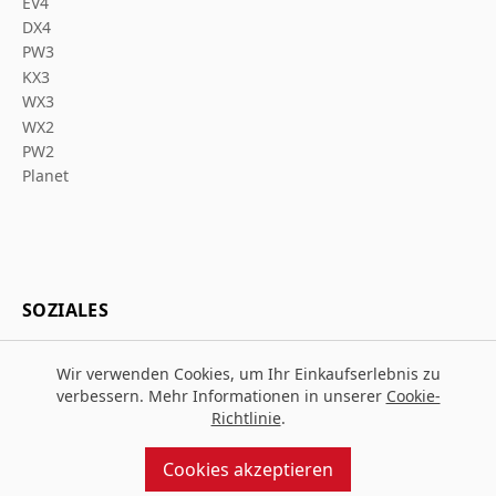
EV4
DX4
PW3
KX3
WX3
WX2
PW2
Planet
SOZIALES
Wir verwenden Cookies, um Ihr Einkaufserlebnis zu
verbessern. Mehr Informationen in unserer
Cookie-
Richtlinie
.
© 2026 Za Arbeitsschutz
Entworfen und gebaut von
MMD
Cookies akzeptieren
angetrieben von