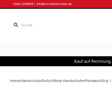
Zum
0340-2209684
|
info@za-arbeitsschutz.de
Inhalt
springen
Kauf auf Rechnung /
Home
/
Handschutz
/
Rutschfeste Handschuhe
/
Portwest
/
Grip 