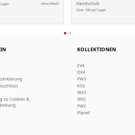
Handschuh
ohne MwSt
 Lager
Über 100 auf Lager
IN
KOLLEKTIONEN
EV4
DX4
zerklarung
PW3
sschluss
KX3
WX3
ng zu Cookies &
WX2
beitung
PW2
Planet