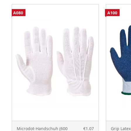
A080
A100
Microdot-Handschuh (600
€1.07
Grip Late