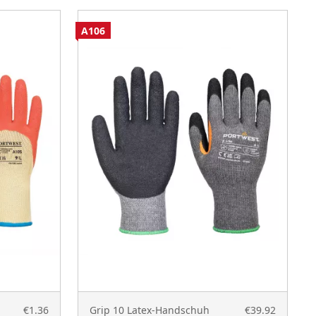
A106
A
€1.36
Grip 10 Latex-Handschuh
€39.92