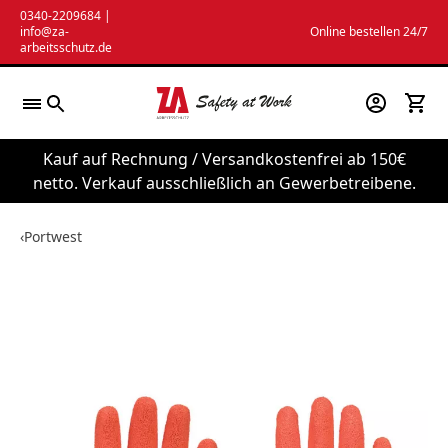
Zum
0340-2209684
|
info@za-
Online bestellen 24/7
Inhalt
arbeitsschutz.de
springen
Kauf auf Rechnung / Versandkostenfrei ab 150€
netto. Verkauf ausschließlich an Gewerbetreibene.
‹
Portwest