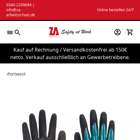
Zum
0340-2209684
|
info@za-
Online bestellen 24/7
Inhalt
arbeitsschutz.de
springen
Kauf auf Rechnung / Versandkostenfrei ab 150€
netto. Verkauf ausschließlich an Gewerbetreibene.
‹
Portwest