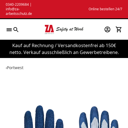
Zum
0340-2209684
|
info@za-
Online bestellen 24/7
Inhalt
arbeitsschutz.de
springen
Kauf auf Rechnung / Versandkostenfrei ab 150€
netto. Verkauf ausschließlich an Gewerbetreibene.
‹
Portwest