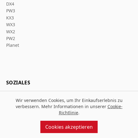
DX4
PW3
KX3
WX3
WX2
PW2
Planet
SOZIALES
Wir verwenden Cookies, um Ihr Einkaufserlebnis zu
verbessern. Mehr Informationen in unserer
Cookie-
Richtlinie
.
© 2026 Za Arbeitsschutz
Entworfen und gebaut von
MMD
Cookies akzeptieren
angetrieben von