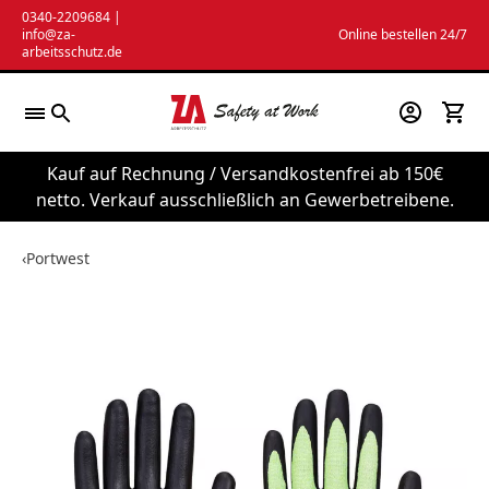
Zum
0340-2209684
|
info@za-
Online bestellen 24/7
Inhalt
arbeitsschutz.de
springen
Kauf auf Rechnung / Versandkostenfrei ab 150€
netto. Verkauf ausschließlich an Gewerbetreibene.
‹
Portwest