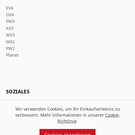
EV4
DX4
PW3
KX3
WX3
WX2
PW2
Planet
SOZIALES
Wir verwenden Cookies, um Ihr Einkaufserlebnis zu
verbessern. Mehr Informationen in unserer
Cookie-
Richtlinie
.
© 2026 Za Arbeitsschutz
Entworfen und gebaut von
MMD