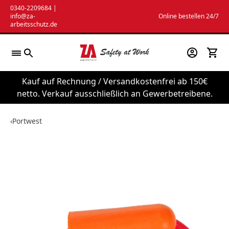
Zum
0340-2209684
|
info@za-
Online bestellen 24/7
Inhalt
arbeitsschutz.de
springen
Kauf auf Rechnung / Versandkostenfrei ab 150€
netto. Verkauf ausschließlich an Gewerbetreibene.
‹
Portwest