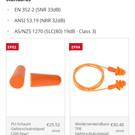
EN 352-2 (SNR 33dB)
ANSI S3.19 (NRR 32dB)
AS/NZS 1270 (SLC(80) 19dB - Class 3)
EP02
EP04
PU-Schaum
Wiederverwendbare
€25.52
€30.40
Gehörschutzstöpsel
TPR
ohne
ohne
(200 Paar)
Gehörschutzstöpsel