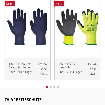
A115
A140
Thermal Thermo-
Thermo Grip
€2.24
€2.24
Strick Handschuh
Handschuh
ohne
ohne
Über 100 auf Lager
Über 100 auf Lager
MwSt
MwSt
ZA ARBEITSSCHUTZ