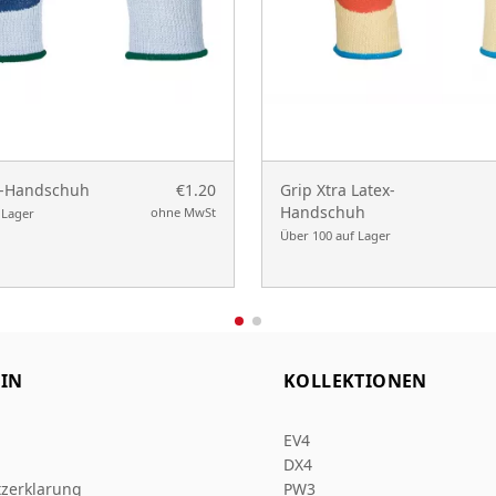
x-Handschuh
€1.20
Grip Xtra Latex-
Handschuh
ohne MwSt
 Lager
Über 100 auf Lager
IN
KOLLEKTIONEN
EV4
DX4
zerklarung
PW3