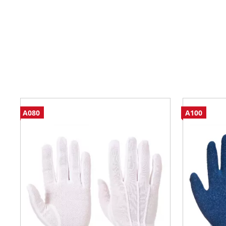
A080
A100