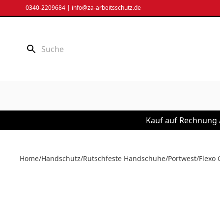
Zum
0340-2209684
|
info@za-arbeitsschutz.de
Inhalt
springen
Kauf auf Rechnung /
Home
/
Handschutz
/
Rutschfeste Handschuhe
/
Portwest
/
Flexo 