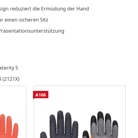
ign reduziert die Ermüdung der Hand
r einen sicheren Sitz
Präsentationsunterstützung
terity 5
8 (2121X)
A106
A