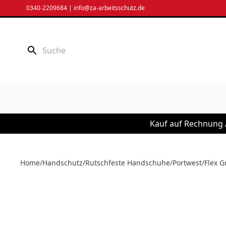
Zum
0340-2209684
|
info@za-arbeitsschutz.de
Inhalt
springen
Kauf auf Rechnung /
Home
/
Handschutz
/
Rutschfeste Handschuhe
/
Portwest
/
Flex G