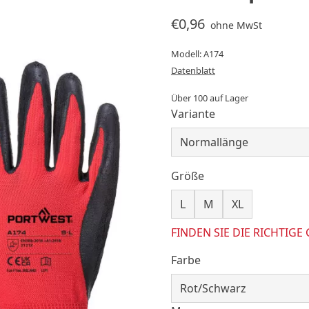
€0,96
ohne MwSt
Modell: A174
Datenblatt
Über 100 auf Lager
Variante
Größe
L
M
XL
FINDEN SIE DIE RICHTIGE
Farbe