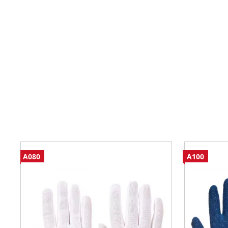
A080
A100