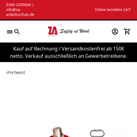
Zum
0340-2209684
|
info@za-
Online bestellen 24/7
Inhalt
arbeitsschutz.de
springen
Kauf auf Rechnung / Versandkostenfrei ab 150€
netto. Verkauf ausschließlich an Gewerbetreibene.
‹
Portwest