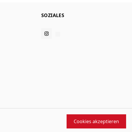
SOZIALES
Cookies akzeptieren
orfen und gebaut von
MMD
angetrieben von