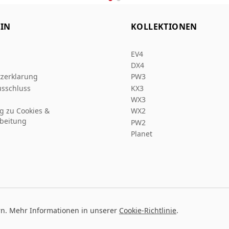
IN
KOLLEKTIONEN
EV4
DX4
zerklarung
PW3
sschluss
KX3
WX3
ng zu Cookies &
WX2
beitung
PW2
Planet
rn. Mehr Informationen in unserer
Cookie-Richtlinie
.
Entw