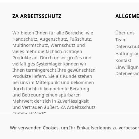
ZA ARBEITSSCHUTZ
ALLGEME
Wir bieten Ihnen für alle Bereiche, wie
Über uns
Handschutz, Augenschutz, Fußschutz,
Team
Multinormschutz, Warnschutz und
Datenschut
vieles mehr die fachlich richtigen
Haftungsau
Produkte an. Durch unser großes und
Kontakt
vielfältiges Systemlager können wir
Einwilligu
Ihnen termingerecht Ihre gewünschten
Datenverar
Produkte liefern. Sie als Kunde stehen
bei uns im Mittelpunkt und bekommen
durch fachlich kompetente Beratung
und Betreuung einen spürbaren
Mehrwert der sich in Zuverlässigkeit
und Vertrauen äußert. ZA Arbeitsschutz
"Safety at Work".
Wir verwenden Cookies, um Ihr Einkaufserlebnis zu verbesse
© 2026 Za Arbeitsschutz