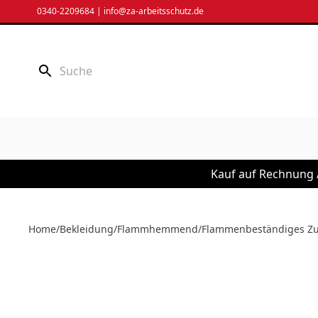
Zum
0340-2209684
|
info@za-arbeitsschutz.de
Inhalt
springen
Kauf auf Rechnung /
Home
/
Bekleidung
/
Flammhemmend
/
Flammenbeständiges Z