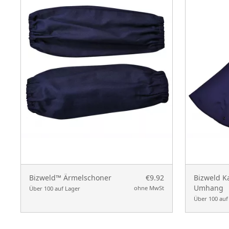
Bizweld™ Ärmelschoner
€9.92
Bizweld K
Umhang
ohne MwSt
Über 100 auf Lager
Über 100 auf