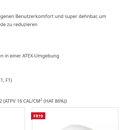
m
legenen Benutzerkomfort und super dehnbar, um
de zu reduzieren
en in einer ATEX-Umgebung
1, F1)
2
2 (ATPV 16 CAL/CM
(HAF 86%))
FR19
F