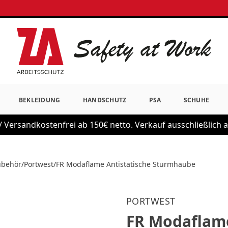
BEKLEIDUNG
HANDSCHUTZ
PSA
SCHUHE
 Versandkostenfrei ab 150€ netto. Verkauf ausschließlich
ubehör
/
Portwest
/
FR Modaflame Antistatische Sturmhaube
PORTWEST
FR Modaflame