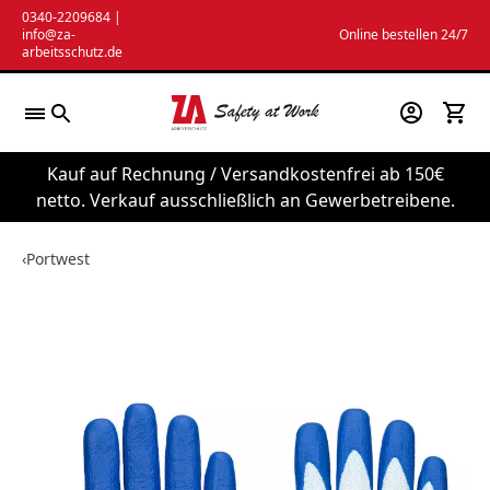
Zum
0340-2209684
|
info@za-
Online bestellen 24/7
Inhalt
arbeitsschutz.de
springen
Kauf auf Rechnung / Versandkostenfrei ab 150€
netto. Verkauf ausschließlich an Gewerbetreibene.
‹
Portwest