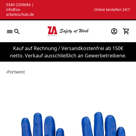
Zum
0340-2209684
|
info@za-
Online bestellen 24/7
Inhalt
arbeitsschutz.de
springen
Kauf auf Rechnung / Versandkostenfrei ab 150€
netto. Verkauf ausschließlich an Gewerbetreibene.
‹
Portwest