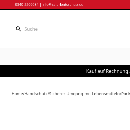
Zum
0340-2209684
|
info@za-arbeitsschutz.de
Inhalt
springen
Kauf auf Rechnung /
Home
/
Handschutz
/
Sicherer Umgang mit Lebensmitteln
/
Port