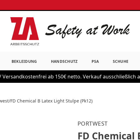
BEKLEIDUNG
HANDSCHUTZ
PSA
SCHUHE
 Versandkostenfrei ab 150€ netto. Verkauf ausschließlich
west
/
FD Chemical B Latex Light Stulpe (Pk12)
PORTWEST
FD Chemical B