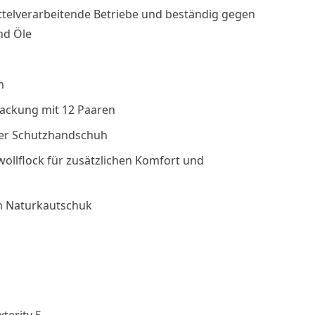
ttelverarbeitende Betriebe und beständig gegen
und Öle
m
Packung mit 12 Paaren
er Schutzhandschuh
ollflock für zusätzlichen Komfort und
m Naturkautschuk