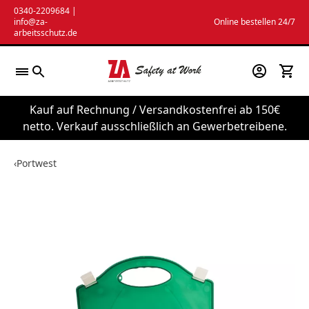
Zum
0340-2209684
|
info@za-
Online bestellen 24/7
Inhalt
arbeitsschutz.de
springen
Kauf auf Rechnung / Versandkostenfrei ab 150€
netto. Verkauf ausschließlich an Gewerbetreibene.
‹
Portwest